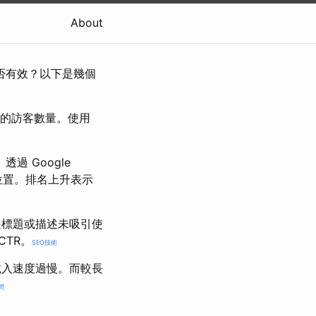
About
是否有效？以下是幾個
入網站的訪客數量。使用
透過 Google
）上的位置。排名上升表示
能是標題或描述未吸引使
CTR。
SEO技術
或載入速度過慢。而較長
問