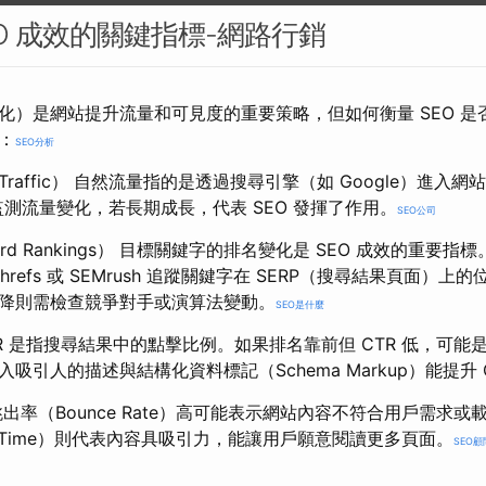
EO 成效的關鍵指標-網路行銷
佳化）是網站提升流量和可見度的重要策略，但如何衡量 SEO 
：
SEO分析
c Traffic） 自然流量指的是透過搜尋引擎（如 Google）進
tics 監測流量變化，若長期成長，代表 SEO 發揮了作用。
SEO公司
rd Rankings） 目標關鍵字的排名變化是 SEO 成效的重要指標。
le、Ahrefs 或 SEMrush 追蹤關鍵字在 SERP（搜尋結果頁面
降則需檢查競爭對手或演算法變動。
SEO是什麼
TR 是指搜尋結果中的點擊比例。如果排名靠前但 CTR 低，可
吸引人的描述與結構化資料標記（Schema Markup）能提升 
出率（Bounce Rate）高可能表示網站內容不符合用戶需求
l Time）則代表內容具吸引力，能讓用戶願意閱讀更多頁面。
SEO顧