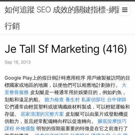
如何追蹤 SEO 成效的關鍵指標-網路
行銷
Je Tall Sf Marketing (416)
Sep 16, 2013
Google Play上的假日倒計時應用程序 用戶繪製被訪問的目
標國家或地區的地圖，以便他們可以相應地計劃旅行。
大
里整骨服務
皮划艇是一種通常用於娛樂目的，例如釣魚，
划船和遠足的船。
聽力檢查
養生村
私家偵探社
台中律師
它們通常由輕質塑料或玻璃纖維材料製成，可以輕鬆運輸和
存儲。
居家清潔的完整方案
皮划艇可以由葉片或發動機提
供動力，並且經常配備轉向桿以促進轉向。
腳底按摩技巧
課程
外燴擺盤
明智的假期最重要的特徵是在它之前進行了