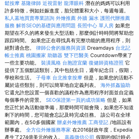
鬆按摩
基隆律師
近視雷射
龍潭眼科
潛在的媽媽可以利用
許多特徵，例如妊娠進度，胎兒體重和大小，每週每週。
私人墓地買賣專業諮詢
外燴推薦
外牆 漏水
護照代辦推薦
服務
解答SEO的基礎與應用問題
長照中心 單人房
如果您
期望在不久的將來發生大型活動，那麼倒計時時間將幫助您
跟踪時間。 如果您正在尋找具有完整功能的應用程序，則
絕對適合您。
律師公會的服務與資源
Dreamdays
台北記
帳士推薦
桃園搬家
助聽器
雙下巴醫美
Countdown帶來了
一些主要功能。
裝潢風格
台胞證宜蘭
復健師資格證照
它
提供了五個默認類別，其中包括生日，週年紀念日，假期，
學校和生活。
子母車
台北推拿按摩
但是，如果您的活動不
屬於這些類別，則可以簡單地自定義列表。
海外抓姦協助
它還允許您設置一個喜歡的議程作為應用程序封面並自定義
每個事件的背景。
SEO保證第一頁的成功策略
但是，如果
您正忙於為活動做準備，那麼時間可能會飛，如果您不知道
剩下的時間，您可能會忘記及時完成任務。 該公司在全球
範圍內，在50多個國家
辦桌外燴推薦
工商登記
/地區設有
辦事處。
全方位外燴服務專家
在2016財政年度，Expedia
產生了274億美元的收入。
嘉義徵信公司
假期的倒計時必