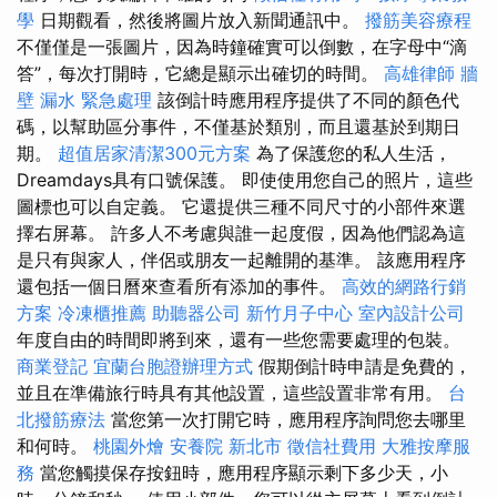
學
日期觀看，然後將圖片放入新聞通訊中。
撥筋美容療程
不僅僅是一張圖片，因為時鐘確實可以倒數，在字母中“滴
答”，每次打開時，它總是顯示出確切的時間。
高雄律師
牆
壁 漏水 緊急處理
該倒計時應用程序提供了不同的顏色代
碼，以幫助區分事件，不僅基於類別，而且還基於到期日
期。
超值居家清潔300元方案
為了保護您的私人生活，
Dreamdays具有口號保護。 即使使用您自己的照片，這些
圖標也可以自定義。 它還提供三種不同尺寸的小部件來選
擇右屏幕。 許多人不考慮與誰一起度假，因為他們認為這
是只有與家人，伴侶或朋友一起離開的基準。 該應用程序
還包括一個日曆來查看所有添加的事件。
高效的網路行銷
方案
冷凍櫃推薦
助聽器公司
新竹月子中心
室內設計公司
年度自由的時間即將到來，還有一些您需要處理的包裝。
商業登記
宜蘭台胞證辦理方式
假期倒計時申請是免費的，
並且在準備旅行時具有其他設置，這些設置非常有用。
台
北撥筋療法
當您第一次打開它時，應用程序詢問您去哪里
和何時。
桃園外燴
安養院 新北市
徵信社費用
大雅按摩服
務
當您觸摸保存按鈕時，應用程序顯示剩下多少天，小