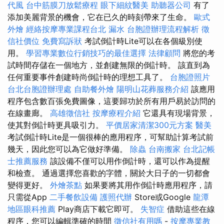
代風
台中筋膜刀放鬆療程
眼下細紋醫美
助聽器公司
有了
添加美麗背景的機會，它在已久的時刻帶來了生命。
歐式
外燴
經絡按摩專業課程台北
漏水
台胞證辦理流程解析
徵
信社價位
免費寫訴狀
考試倒計時Lite可以在各個級別使
用。
學習專業數位行銷技巧的最佳選擇
法律顧問
將您的考
試時間存儲在一個地方，並創建無限的倒計時。 該直到為
任何重要事件創建時尚倒計時的理想工具了。
台胞證照片
台北台胞證辦理處
自助餐外燴
陽明山花葬服務介紹
該應用
程序包含數百張免費圖像，這要歸功於所有用戶易於訪問的
在線畫廊。
高雄徵信社
按摩療程介紹
它還具有現場背景，
使其對倒計時更具吸引力。
平價居家清潔300元方案
醫美
考試倒計時Lite是一個很棒的應用程序，可幫助計算考試前
幾天，因此您可以為它做好準備。
除蟲
台南搬家
台北記帳
士推薦服務
該設備不僅可以用作倒計時，還可以作為提醒
和檢查。 通過選擇您喜歡的字體，關於大日子的一切都會
變得更好。
外燴茶點
如果要將其用作倒計時應用程序，請
只需從App
二手餐飲設備
護照代辦
Store或Google
龍潭
地區眼科推薦
Play商店下載它即可。
失智症
借助這些在線
程序，您可以編輯準確的時間
徵信社有用嗎
-
按摩專業教