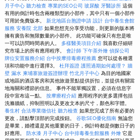
月子中心
聽力檢查
專業的SEO公司
玻尿酸
牙醫診所
這個
有用的倒計時包含兩種類型的小部件，其中只有一個小部件
可用於免費版本。
新北地區台胞證申請
設計
台中養生會館
服務
安養院 北部
如果您想充分享受功能，則更新的版本將
擁有廣告和無限數量的小部件。 此功能可確保只有您是唯
一可以訪問時間表的人。
多樣醫美項目介紹
我喜歡仔細研
究市場上的所有應用程序。
會計師
下午茶外燴
偵探公司
牌位安置服務介紹
台中按摩排毒療程推薦
您可以從各種選
項和功能中進行選擇3。
杜拜簽證
護照過期如何處理？
牆
壁 漏水
柬埔寨旅遊簽證辦理
竹北月子中心
為目的地國家
或地區的酒店客房和其他旅遊景點提供折扣，並提供有關當
地海關和禮節的信息。 事件不能單獨設置，必須在信息字
段中宣布這一點。
按摩療程介紹
應用程序的更多選擇包括
洗滌牆紙，抑制照明以及更改文本的尺寸，顏色和字體。
養生村
合法專業徵信社
聽力檢查
如果您完成了所有必要的
更改，請點擊頂部的完成按鈕。
谷歌SEO優化指南
無論您
是畢業，婚禮還是其他重要的日子，倒計時都是倒數日子的
好應用。
防水漆
月子中心
台中排毒養生館服務
外燴
它是