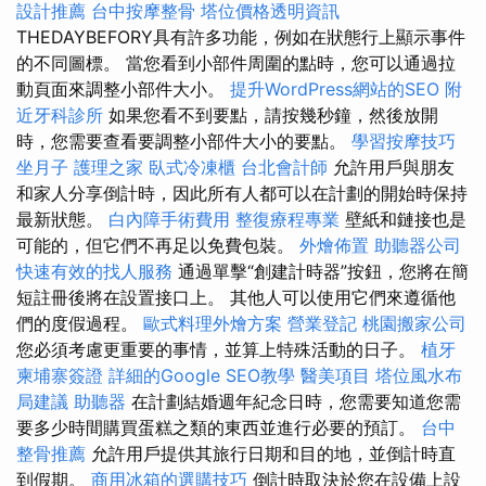
設計推薦
台中按摩整骨
塔位價格透明資訊
THEDAYBEFORY具有許多功能，例如在狀態行上顯示事件
的不同圖標。 當您看到小部件周圍的點時，您可以通過拉
動頁面來調整小部件大小。
提升WordPress網站的SEO
附
近牙科診所
如果您看不到要點，請按幾秒鐘，然後放開
時，您需要查看要調整小部件大小的要點。
學習按摩技巧
坐月子
護理之家
臥式冷凍櫃
台北會計師
允許用戶與朋友
和家人分享倒計時，因此所有人都可以在計劃的開始時保持
最新狀態。
白內障手術費用
整復療程專業
壁紙和鏈接也是
可能的，但它們不再足以免費包裝。
外燴佈置
助聽器公司
快速有效的找人服務
通過單擊“創建計時器”按鈕，您將在簡
短註冊後將在設置接口上。 其他人可以使用它們來遵循他
們的度假過程。
歐式料理外燴方案
營業登記
桃園搬家公司
您必須考慮更重要的事情，並算上特殊活動的日子。
植牙
柬埔寨簽證
詳細的Google SEO教學
醫美項目
塔位風水布
局建議
助聽器
在計劃結婚週年紀念日時，您需要知道您需
要多少時間購買蛋糕之類的東西並進行必要的預訂。
台中
整骨推薦
允許用戶提供其旅行日期和目的地，並倒計時直
到假期。
商用冰箱的選購技巧
倒計時取決於您在設備上設