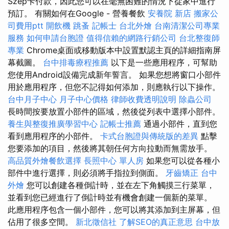
Szép卡付款，因此您可以在毫無困難的情況下從家中進行
預訂。 有關如何在Google - 營養餐飲
安養院 新店
搬家公
司費用ptt
開飲機
跳蚤
記帳士
台北外燴
台南清潔公司專業
服務
如何申請台胞證
值得信賴的網路行銷公司
台北整復師
專業
Chrome桌面或移動版本中設置默認主頁的詳細指南屏
幕截圖。
台中排毒療程推薦
以下是一些應用程序，可幫助
您使用Android設備完成新年誓言。 如果您想將窗口小部件
用於應用程序，但您不記得如何添加，則應執行以下操作。
台中月子中心
月子中心價格
律師收費透明說明
除蟲公司
長時間按要放置小部件的區域，然後從列表中選擇小部件。
養生與整復推廣學習中心
記帳士推薦
通過小部件，直到您
看到應用程序的小部件。
卡式台胞證與傳統版的差異
點擊
您要添加的項目，然後將其朝任何方向拉動而無需放手。
高品質外燴餐飲選擇
長照中心 單人房
如果您可以從各種小
部件中進行選擇，則必須將手指拉到側面。
牙齒矯正
台中
外燴
您可以創建各種倒計時，並在左下角觸摸三行菜單，
並看到您已經進行了倒計時並有機會創建一個新的菜單。
此應用程序包含一個小部件，您可以將其添加到主屏幕，但
佔用了很多空間。
新北徵信社
了解SEO的真正意思
台中放