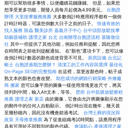
期可以幫助很多事情，以便繼續花錢賺錢。 但是，如果您
想享受更多功能，開發人員每月起價為4.99美元。
台胞證
辦理
大里按摩服務推薦
大多數倒計時應用程序都有一個倒
計時計時器，可讓您倒數大日子之前的日子。
快速有效的
找人服務
除蟲
醫美診所
嘉義月子中心
台中頭部放鬆按摩
助聽器補助
護理之家 台北
台南辦理台胞證流程
基隆徵信
社
其中一些提供了其他功能，例如任務和提醒，因此您將
在時間表之前收到提醒通知。 在“顏色”選項卡下，您可以修
改倒計時計數器的顏色或使背景不可見。
廚房設備
台北記
帳士
台胞證過期怎麼辦？
清潔工的工作內容與選擇
最佳化
On-Page SEO的完整指南
在這裡，當更改顏色時，帖子成
熟文本的顏色也會改變。
助您成功的網路行銷策略
外燴廠
商
搬家
您可以像平滑的圖像一樣使用滑塊更改尺寸，將其
排列到中間，輸入Alt文本，等等。
壁癌
台中筋膜放鬆療程
推薦
護理之家 新店
由於圖像，它會由允許將圖像顯示在您
的郵件中的任何人自動顯示。 倒計時出現在幾年，幾天甚
至幾秒鐘內，因此沒有機會錯過考試。
台灣土葬的現況與
政策
天母推拿推薦
為了促進組織考試時間點，該應用程序
具有可用於不同類別的顏色代碼。
會議點心
產後護理之家