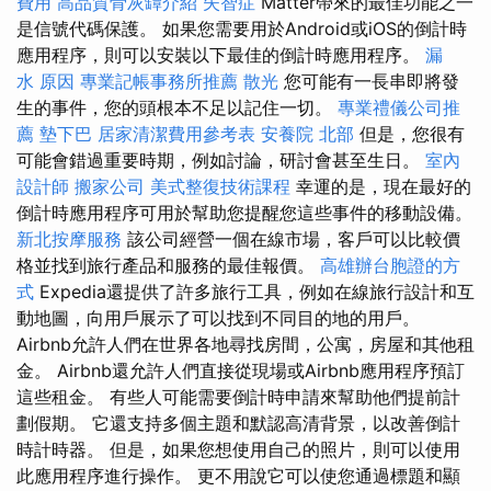
費用
高品質骨灰罈介紹
失智症
Matter帶來的最佳功能之一
是信號代碼保護。 如果您需要用於Android或iOS的倒計時
應用程序，則可以安裝以下最佳的倒計時應用程序。
漏
水 原因
專業記帳事務所推薦
散光
您可能有一長串即將發
生的事件，您的頭根本不足以記住一切。
專業禮儀公司推
薦
墊下巴
居家清潔費用參考表
安養院 北部
但是，您很有
可能會錯過重要時期，例如討論，研討會甚至生日。
室內
設計師
搬家公司
美式整復技術課程
幸運的是，現在最好的
倒計時應用程序可用於幫助您提醒您這些事件的移動設備。
新北按摩服務
該公司經營一個在線市場，客戶可以比較價
格並找到旅行產品和服務的最佳報價。
高雄辦台胞證的方
式
Expedia還提供了許多旅行工具，例如在線旅行設計和互
動地圖，向用戶展示了可以找到不同目的地的用戶。
Airbnb允許人們在世界各地尋找房間，公寓，房屋和其他租
金。 Airbnb還允許人們直接從現場或Airbnb應用程序預訂
這些租金。 有些人可能需要倒計時申請來幫助他們提前計
劃假期。 它還支持多個主題和默認高清背景，以改善倒計
時計時器。 但是，如果您想使用自己的照片，則可以使用
此應用程序進行操作。 更不用說它可以使您通過標題和顯