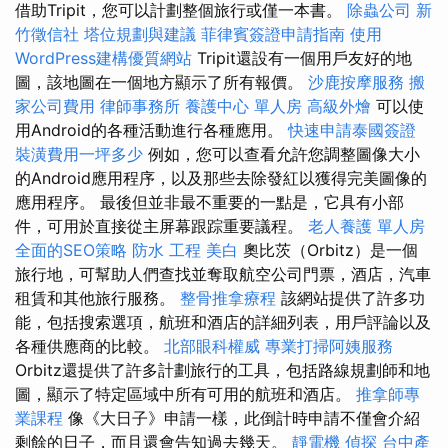
借助Tripit，您可以計劃整個旅行或僅一本書。
除蟲公司
新
竹徵信社
塔位規劃與建議
菲律賓簽證申請指南
使用
WordPress建構優質網站
Tripit還設有一個用戶友好的地
圖，該地圖在一個地方顯示了所有報價。
沙鹿按摩服務
搬
家公司費用
律師事務所
養護中心 單人房
高級外燴
可以使
用Android的各種活動進行各種應用。
快速申請泰國簽證
裝潢費用一坪多少
例如，您可以查看允許您調整圖像大小
的Android應用程序，以及那些去除發紅以獲得完美圖像的
應用程序。 最後但並非最不重要的一點是，它具有小部
件，可用於直接從主屏幕跟踪重要議程。
老人養護 單人房
全面的SEO策略
防水 工程
美白
奧比茨（Orbitz）是一個
旅行地，可幫助人們查找並奪取航空公司門票，酒店，汽車
租賃和其他旅行服務。
整骨推拿療程
該網站提供了許多功
能，包括搜索選項，航班和酒店的詳細列表，用戶評論以及
各種供應商的比較。
北部眼科權威
專業打掃阿姨服務
Orbitz還提供了許多計劃旅行的工具，包括路線規劃師和地
圖，顯示了特定區域中所有可用的航班和酒店。
推拿師專
業課程
像《大日子》申請一樣，此倒計時申請不僅會介紹
剩餘的日子，而且還會告知過去幾天。
靜電機
偵探
台中產