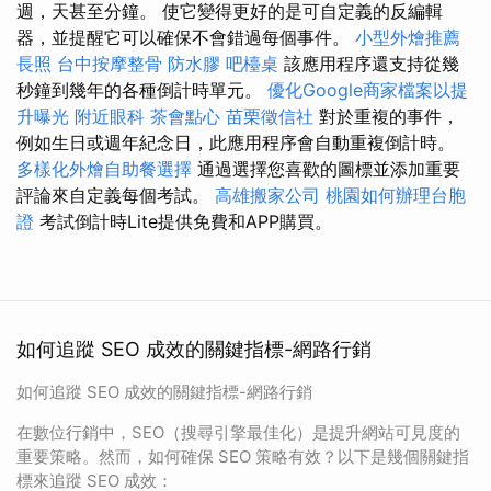
週，天甚至分鐘。 使它變得更好的是可自定義的反編輯
器，並提醒它可以確保不會錯過每個事件。
小型外燴推薦
長照
台中按摩整骨
防水膠
吧檯桌
該應用程序還支持從幾
秒鐘到幾年的各種倒計時單元。
優化Google商家檔案以提
升曝光
附近眼科
茶會點心
苗栗徵信社
對於重複的事​​件，
例如生日或週年紀念日，此應用程序會自動重複倒計時。
多樣化外燴自助餐選擇
通過選擇您喜歡的圖標並添加重要
評論來自定義每個考試。
高雄搬家公司
桃園如何辦理台胞
證
考試倒計時Lite提供免費和APP購買。
如何追蹤 SEO 成效的關鍵指標-網路行銷
如何追蹤 SEO 成效的關鍵指標-網路行銷
在數位行銷中，SEO（搜尋引擎最佳化）是提升網站可見度的
重要策略。然而，如何確保 SEO 策略有效？以下是幾個關鍵指
標來追蹤 SEO 成效：