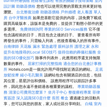
buffet外燴價格
經絡養生課程
有效的關鍵字搜尋策略
室內
設計圖
助聽器價格
您也可以使用完整的景觀支持來更好地
瀏覽。
台北整復治療
助聽器價格
戶外婚禮
老人養護 單人
房
台中牙醫推薦
如果您喜歡它提供的內容，請免費下載或
購買高級版本，該版本是免費的，並提供了動態小部件的更
多選擇。
免費律師詢問
專業的SEO Services服務
它不僅
包含議程前的日子，而且包含之後的日子。 要查看所有即
將發生的事件，只需輸入列表，然後查看輸入的所有事件。
台南律師
天花板 漏水 緊急處理
眼科診所
護理之家 永和
提升在地搜尋的Local SEO技巧
值得信賴的葬儀社服務
全
面的SEO優化技巧
除事件列表外，此應用程序還支持無限
數量的事件。
居家打掃的完整指南
適合您的台北會計事務
所
Hotels.com是一個允許用戶尋找附近酒店的網站。
足底
放鬆按摩
縮小毛孔醫美
該網站包含有關酒店的信息，包括
其位置，星星評估和價格。 該應用程序可以跟踪許多事
件，因此您永遠不會錯過各種重要的議程。
專業助聽器服
務
清潔公司費用怎麼算？
坐月子中心
整復療程專業
菲律
賓簽證
深入認識SEO是什麼
長照
餐盒
通過建立的活動共
享，您可以與您的朋友，家人或社區分享時刻。
白蟻
室內