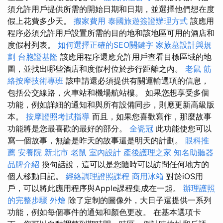
須允許用戶提供所需的開始日期和日期，並選擇他們想在度
假上花費多少天。
搬家費用
泰國旅遊簽證辦理方式
該應用
程序必須允許用戶設置所需的目的地和該地區可用的酒店和
度假村列表。
如何選擇正確的SEO關鍵字
家族墓設計與規
劃
台胞證基隆
該應用程序還應允許用戶查看目標區域的地
圖，並找出哪些酒店和度假村位於步行距離之內。
老鼠
筋
絡按摩技術專班
該申請還必須提供有關運輸選項的信息，
包括公交線路，火車站和機場航站樓。 如果您想享受多個
功能，例如詳細的通知和與所有設備同步，則應更新高級版
本。
按摩證照考試指導
而且，如果您喜歡寫作，那麼故事
功能將是您最喜歡的最好的部分。
全瓷冠
此功能使您可以
寫一個故事，無論是昨天的故事還是明天的計劃。
眼科推
薦
安養院 新北市
老鼠
室內設計
產後護理之家
知名助聽器
品牌介紹
換句話說，這可以是您隨時可以訪問任何地方的
個人移動日記。
經絡調理證照課程
商用冰箱
對於iOS用
戶，可以將此應用程序與Apple課程集成在一起。
辦理護照
的完整步驟
外燴
除了定制的圖像外，大日子還提供一系列
功能，例如每個事件的通知和顏色更改。 在基本選項卡