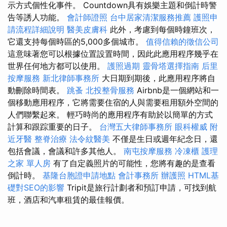
示方式個性化事件。 Countdown具有娛樂主題和倒計時警
告等誘人功能。
會計師證照
台中居家清潔服務推薦
護照申
請流程詳細說明
醫美皮膚科
此外，考慮到每個時鐘班次，
它還支持每個時區的5,000多個城市。
值得信賴的徵信公司
這意味著您可以根據位置設置時間，因此此應用程序幾乎在
世界任何地方都可以使用。
護照過期
靈骨塔選擇指南
后里
按摩服務
新北律師事務所
大日期到期後，此應用程序將自
動刪除時間表。
跳蚤
北投整骨服務
Airbnb是一個網站和一
個移動應用程序，它將需要住宿的人與需要租用額外空間的
人們聯繫起來。 輕巧時尚的應用程序有助於以簡單的方式
計算和跟踪重要的日子。
台灣五大律師事務所
眼科權威
附
近牙醫
整脊治療
法令紋醫美
不僅是生日或週年紀念日，還
包括會議，會議和許多其他人。
南屯按摩服務
冷凍櫃
護理
之家 單人房
有了自定義照片的可能性，您將有趣的是查看
倒計時。
基隆台胞證申請地點
會計事務所
辦護照
HTML基
礎對SEO的影響
Tripit是旅行計劃者和預訂申請，可找到航
班，酒店和汽車租賃的最佳報價。