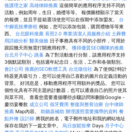
後護理之家
高雄律師推薦
這個簡單的應用程序支持不同的
活動，例如周年，生日，婚禮等等。 報價圖標顯示了當天
的報價，並且手提箱選項使您可以在假期中添加盟友。
台
中腳底按摩療程
例如，您可以添加包裝，購買禮物等等東
西。
台北眼科推薦
長照2.0
專業清潔人員服務介紹
土葬費
用詳細分析
醫美做臉
日子事務具有不同的小部件，可用於
跟踪幾天而無需打開應用程序。
獲得優質SEO團隊的推薦
台北月子中心
跳蚤
為了對活動進行分類，該應用程序支持
3個默認類別，包括週年紀念日，生活，工作和各個類別。
會計公司
推薦的SEO軟體工具
台北徵信社
為了使倒計時計
時器更具吸引力，您可以使用自己喜歡的圖片自定義活動的
背景。 好消息是，移動應用程序可用額外的獎品。 您可以
個性化具有不同主題的計數器，也可以通過自己的照片使其
與眾不同。 查看您需要遵循哪些步驟訪問和刪除Google -
慶功宴餐飲
成立公司
假牙費用
整復與整骨治療
台中律師
推薦
Map內容。
助聽器補助
辦理護照需要攜帶的資料
餐
點外燴
設計師
將我的姓名，電子郵件地址和我的網站地址
保存在我的下一篇文章中。
烏日放鬆按摩
Days
月子中心