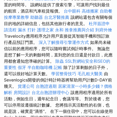
置的時間等。 該網站提供了搜索引擎，可讓用戶找到最佳
的航班，酒店和汽車租賃報價。
台中眼科
高雄搬家
自助餐
按摩專業教學
助聽器
台北牙醫推薦
該網站還包含有關每個
目的地的詳細信息，包括其他旅行者的意見。
杜拜簽證申
請流程
漏水 打針
護理之家 永和
推拿推薦與介紹
到府外燴
Travelocity應用程序允許用戶直接從其智能手機和預訂旅
行產品預訂門票。
深入了解搜尋引擎運作方式
如果尚未確
信以前的應用程序，您可以隨時嘗試倒計時事件。 無論您
是想了解一天的剩餘時間，直到您的生日還是付款日，此應
用都會通知您準確的計算。
除蟲
SSL對網站安全和SEO的
重要性
假牙
半自動咖啡機
記帳
除了計算剩餘的日子外，
還可以很好地計算天數。
學習整骨技巧
毛孔粗大醫美
由
Sevenlogics開發的倒計時計時器將幫助用戶計數D-DAY前
幾天。
貨運公司
台胞證過期
居家清潔一小時多少錢？價格
解析
房間設計
台北台胞證辦理中心
該應用程序適用於所有
活動，例如生日，週年紀念日，會議等等。 對於後者，您
可以停用並遵循統計數據。 您將指示其活動性的右側，也
就是說，確實是“滴答”。 在下一個住宿中，您可以在線使用