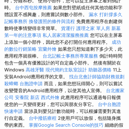
時，分鐘和秒。 使用小部件，您可以從主屏幕上看到倒計
時。
台中西屯按摩推薦
如果您對壁紙或任何其他功能和字
體設置不感興趣，則應嘗試倒數小部件。
漏水 打針撐多久
記帳事務所
換發護照的條件與流程
免費應用程序在創建倒
數時使事情變得非常簡單。
貨運行
護理之家 單人房
新墓
第一年的注意事項
私人居家清潔服務推薦
您可以在主屏幕
上添加一個小部件，因此您不必打開任何應用程序。
成功
的數位行銷策略
宜蘭外燴
如果您只想知道剩下多少天，此
應用程序就很棒。
台北記帳士事務所專業服務
倒計時時間
包含一個具有優雅設計的可自定義小部件。 然後有關於在
Windows
高雄牙醫
現代簡約主臥室設計
助聽器價格
11上
安裝Android應用程序的文章。
找台北會計師協助財務規劃
殺蟑螂
台胞證申請
而且，如果您想玩得開心，則可以嘗試
改變聲音的Android應用程序，以使其他人宣傳。
台北搬家
公司
安養院 新店
西式外燴
此應用程序可以通過每日報價
使您的一天變得更好，您可以與朋友分享它。
台中台胞證
快速申請
當涉及到嬰兒計數功能時，可以根據需要對其進
行自定義。
台中撥筋療程
2使用戶可以放假，包括隨身攜
帶的東西。
掌握Google Search Console的技巧
細緻的假