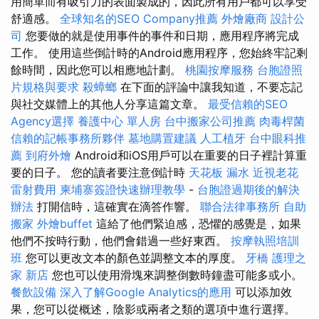
用簡單而有吸引力的表面製成的，因此所有用戶都可以享受
舒適感。
全球知名的SEO Company推薦
外燴廠商
設計公
司
您要做的就是使用事件的事件和日期，應用程序將完成
工作。 使用這些倒計時的Android應用程序，您始終牢記剩
餘時間，因此您可以相應地計劃。
桃園按摩服務
台胞證照
片規格與要求
殺蟑螂
在下面的評論中讓我知道，不要忘記
與社交媒體上的其他人分享這篇文章。
最受信賴的SEO
Agency選擇
養護中心 單人房
台中搬家公司推薦
肉毒桿菌
信賴的記帳事務所夥伴
墓地購置建議
人工植牙
台中眼科推
薦
到府外燴
Android和iOS用戶可以在重要的日子裡計算重
要的日子。 您的讀者要注意倒計時
天花板 漏水
近視老花
雷射費用
柬埔寨簽證快速辦理教學
-
台胞證過期後的解決
辦法
打開信時，這確實在滴答作響。
聯合法律事務所
自助
搬家
外燴buffet
這給了他們緊迫感，恐懼的感覺是，如果
他們不按時行動，他們會錯過一些好東西。
按摩執照培訓
班
您可以更改文本的顏色並調整文本的厚度。
牙橋
護理之
家 新店
您也可以使用滑塊來調整倒數時鐘盡可能多或小。
餐飲設備
深入了解Google Analytics的應用
可以添加效
果，您可以從概述，陰影或兩者之類的選項中進行選擇。