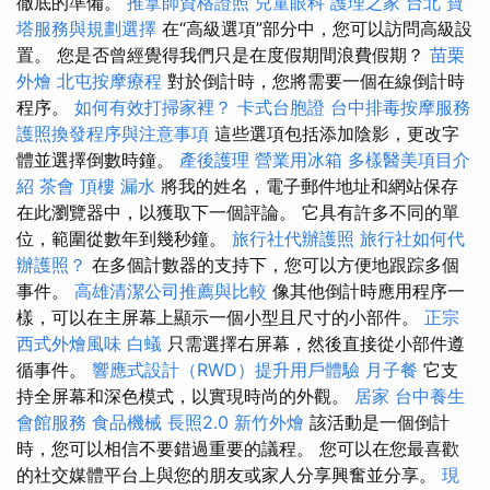
徹底的準備。
推拿師資格證照
兒童眼科
護理之家 台北
寶
塔服務與規劃選擇
在“高級選項”部分中，您可以訪問高級設
置。 您是否曾經覺得我們只是在度假期間浪費假期？
苗栗
外燴
北屯按摩療程
對於倒計時，您將需要一個在線倒計時
程序。
如何有效打掃家裡？
卡式台胞證
台中排毒按摩服務
護照換發程序與注意事項
這些選項包括添加陰影，更改字
體並選擇倒數時鐘。
產後護理
營業用冰箱
多樣醫美項目介
紹
茶會
頂樓 漏水
將我的姓名，電子郵件地址和網站保存
在此瀏覽器中，以獲取下一個評論。 它具有許多不同的單
位，範圍從數年到幾秒鐘。
旅行社代辦護照
旅行社如何代
辦護照？
在多個計數器的支持下，您可以方便地跟踪多個
事件。
高雄清潔公司推薦與比較
像其他倒計時應用程序一
樣，可以在主屏幕上顯示一個小型且尺寸的小部件。
正宗
西式外燴風味
白蟻
只需選擇右屏幕，然後直接從小部件遵
循事件。
響應式設計（RWD）提升用戶體驗
月子餐
它支
持全屏幕和深色模式，以實現時尚的外觀。
居家
台中養生
會館服務
食品機械
長照2.0
新竹外燴
該活動是一個倒計
時，您可以相信不要錯過重要的議程。 您可以在您最喜歡
的社交媒體平台上與您的朋友或家人分享興奮並分享。
現