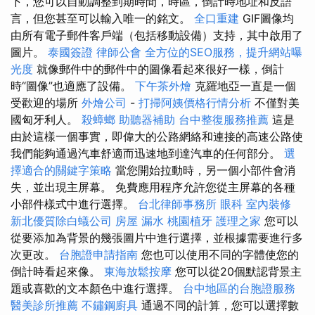
下，您可以自動調整到期時間，時區，倒計時地址和反語
言，但您甚至可以輸入唯一的銘文。
全口重建
GIF圖像均
由所有電子郵件客戶端（包括移動設備）支持，其中啟用了
圖片。
泰國簽證
律師公會
全方位的SEO服務，提升網站曝
光度
就像郵件中的郵件中的圖像看起來很好一樣，倒計
時“圖像”也適應了設備。
下午茶外燴
克羅地亞一直是一個
受歡迎的場所
外燴公司
-
打掃阿姨價格行情分析
不僅對美
國匈牙利人。
殺蟑螂
助聽器補助
台中整復服務推薦
這是
由於這樣一個事實，即偉大的公路網絡和連接的高速公路使
我們能夠通過汽車舒適而迅速地到達汽車的任何部分。
選
擇適合的關鍵字策略
當您開始拉動時，另一個小部件會消
失，並出現主屏幕。 免費應用程序允許您從主屏幕的各種
小部件樣式中進行選擇。
台北律師事務所
眼科
室內裝修
新北優質除白蟻公司
房屋 漏水
桃園植牙
護理之家
您可以
從要添加為背景的幾張圖片中進行選擇，並根據需要進行多
次更改。
台胞證申請指南
您也可以使用不同的字體使您的
倒計時看起來像。
東海放鬆按摩
您可以從20個默認背景主
題或喜歡的文本顏色中進行選擇。
台中地區的台胞證服務
醫美診所推薦
不鏽鋼廚具
通過不同的計算，您可以選擇數